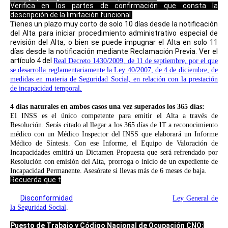
Verifica en los partes de confirmación que consta la
descripción de la limitación funcional.
ienes un plazo muy corto
de solo 10 días
desde la notificación
T
del Alta para
iniciar procedimiento administrativo especial de
revisión del Alta
, o bien se puede
impugnar el Alta en solo 11
días desde la notificación mediante Reclamación Previa
. Ver el
artículo 4 del
Real Decreto 1430/2009, de 11 de septiembre, por el que
se desarrolla reglamentariamente la Ley 40/2007, de 4 de diciembre, de
medidas en materia de Seguridad Social, en relación con la prestación
de incapacidad temporal.
4 dias naturales en ambos casos una vez superados los 365 días:
El INSS es el único competente para emitir el Alta a través de
Resolución. Serás citado al llegar a los 365 días de IT a r
econocimiento
médico con un Médico Inspector del INSS que elaborará un Informe
Médico de Síntesis. Con ese Informe, el Equipo de Valoración de
Incapacidades emitirá un Dictamen Propuesta que será refrendado por
Resolución con emisión del Alta, prorroga o inicio de un expediente de
Incapacidad Permanente. Asesórate si llevas más de 6 meses de baja.
Recuerda que t
ienes un plazo muy corto para impugnar el Alta
de solo 4 días naturales desde la notificación mediante escrito
de
Disconformidad
. Ver artículos 169 a 176 de la
Ley General de
la Seguridad Social
.
Puesto de Trabajo y Código Nacional de Ocupación CNO: