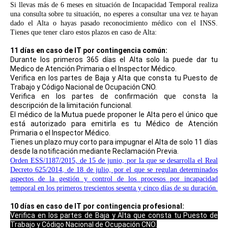
Si llevas más de 6 meses
en situación de Incapacidad Temporal realiza
una consulta sobre tu situación, no esperes a consultar una vez te hayan
dado el Alta o hayas pasado reconocimiento médico con el INSS.
Tienes que tener claro estos plazos en caso de Alta:
11 días en caso de IT por contingencia común:
Durante los primeros 365 días el Alta solo la puede dar tu
Medico de Atención Primaria o el Inspector Médico.
Verifica en los partes de Baja y Alta que consta tu Puesto de
Trabajo y Código Nacional de Ocupación CNO.
Verifica en los partes de confirmación que consta la
descripción de la limitación funcional.
El médico de la Mutua puede proponer le Alta pero el único que
está autorizado para emitirla es tu Médico de Atención
Primaria o el Inspector Médico.
Tienes un plazo muy corto para impugnar el Alta de solo 11 días
desde la notificación mediante Reclamación Previa.
Orden ESS/1187/2015, de 15 de junio, por la que se desarrolla el Real
Decreto 625/2014, de 18 de julio, por el que se regulan determinados
aspectos de la gestión y control de los procesos por incapacidad
temporal en los primeros trescientos sesenta y cinco días de su duración.
10 días en caso de IT por contingencia profesional:
Verifica en los partes de Baja y Alta que consta tu Puesto de
Trabajo y Código Nacional de Ocupación CNO.