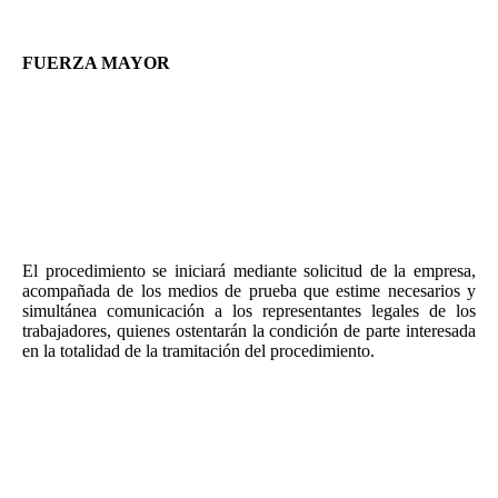
iniciadas, hasta la resolución de aquella.
FUERZA MAYOR
istencia de fuerza mayor, como causa motivadora de
La ex
la extinción de los contratos de trabajo, deberá ser
constatada por la autoridad laboral, cualquiera que sea el
número de los trabajadores afectados, previo
procedimiento tramitado conforme a lo dispuesto en
este apartado y en sus disposiciones de desarrollo
reglamentario.
El procedimiento se iniciará mediante solicitud de la empresa,
acompañada de los medios de prueba que estime necesarios y
simultánea comunicación a los representantes legales de los
trabajadores, quienes ostentarán la condición de parte interesada
en la totalidad de la tramitación del procedimiento.
La resolución de la autoridad laboral se dictará, previas las
actuaciones e informes indispensables, en el plazo de cinco días
desde la solicitud y deberá limitarse, en su caso, a constatar la
existencia de la fuerza mayor alegada por la empresa,
correspondiendo a esta la decisión sobre la extinción de los