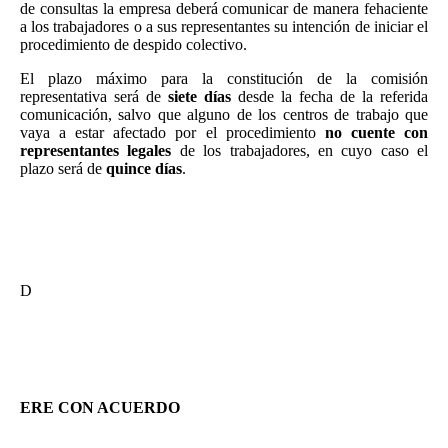
de consultas la empresa deberá comunicar de manera fehaciente
a los trabajadores o a sus representantes su intención de iniciar el
procedimiento de despido colectivo.
El plazo máximo para la constitución de la comisión
representativa será de
siete días
desde la fecha de la referida
comunicación, salvo que alguno de los centros de trabajo que
vaya a estar afectado por el procedimiento
no cuente con
representantes legales
de los trabajadores, en cuyo caso el
plazo será de
quince días
.
La comunicación de la apertura del periodo de consultas se
realizará mediante escrito dirigido por el empresario a los
representantes legales de los trabajadores
, una copia del cual
se hará llegar a la autoridad laboral.
D
eberá ir acompañada de una memoria explicativa de las causas
del despido colectivo y de los restantes aspectos relacionados,
así como de la documentación contable y fiscal y los informes
técnicos.
ERE CON ACUERDO
Transcurrido el periodo de consultas el empresario comunicará a la