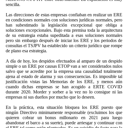
sencilla.
Las direcciones de estas empresas confiaban en realizar un ERE
en condiciones normales con soluciones jurídicas normales, pero
han subestimado la legislación excepcional que obliga a
soluciones excepcionales. Bajo esta premisa toda la arquitectura
de su estrategia estaba supeditada a esas soluciones normales
pero sin embargo después de iniciar los ERE y los periodos de
consultas el TSJPV ha establecido un criterio jurídico que rompe
de plano esa estrategia.
A día de hoy, los despidos efectuados al amparo de un despido
simple o un ERE por causas ETOP van a ser considerados nulos
salvo que se acredite por la empresa una causalidad totalmente
ajena al estado de alarma y sus consecuencias. Es imposible tal
justificación vistas las Memorias de los ERE, y menos aún
cuando dichas empresas se han acogido a ERTE COVID
durante 2020. Morder y sorber a la vez no lo consigue ni las
empresas ni sus dueños por mucho que lo deseen.
En la práctica, esta situación bloquea los ERE puesto que
ningún Directivo minimamente responsable (excluimos los que
quieren cobrar un bonus millonario en 2021 para luego
abandonar el barco a su suerte), puede arriesgar y continuar con
el ERE tal como están planteados. Es un suicidio de facto para la