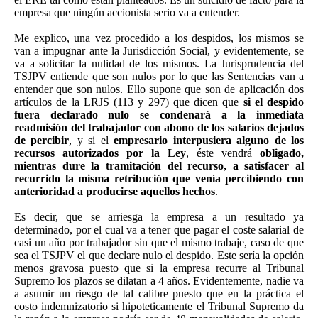
empresa que ningún accionista serio va a entender.
Me explico, una vez procedido a los despidos, los mismos se
van a impugnar ante la Jurisdicción Social, y evidentemente, se
va a solicitar la nulidad de los mismos. La Jurisprudencia del
TSJPV entiende que son nulos por lo que las Sentencias van a
entender que son nulos. Ello supone que son de aplicación dos
artículos de la LRJS (113 y 297) que dicen que
si el despido
fuera declarado nulo se condenará a la inmediata
readmisión del trabajador con abono de los salarios dejados
de percibir
, y si el
empresario interpusiera alguno de los
recursos autorizados por la Ley
, éste vendrá
obligado,
mientras dure la tramitación del recurso, a satisfacer al
recurrido la misma retribución que venía percibiendo con
anterioridad a producirse aquellos hechos
.
Es decir, que se arriesga la empresa a un resultado ya
determinado, por el cual va a tener que pagar el coste salarial de
casi un año por trabajador sin que el mismo trabaje, caso de que
sea el TSJPV el que declare nulo el despido. Este sería la opción
menos gravosa puesto que si la empresa recurre al Tribunal
Supremo los plazos se dilatan a 4 años. Evidentemente, nadie va
a asumir un riesgo de tal calibre puesto que en la práctica el
costo indemnizatorio si hipoteticamente el Tribunal Supremo da